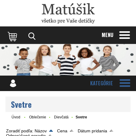
Update cookies preferences
MENU
KATEGÓRIE
Svetre
Úvod
Oblečenie
Dievčatá
Svetre
Zoradiť podľa:
Názov
Cena
Dátum pridania
Odporúčané poradie