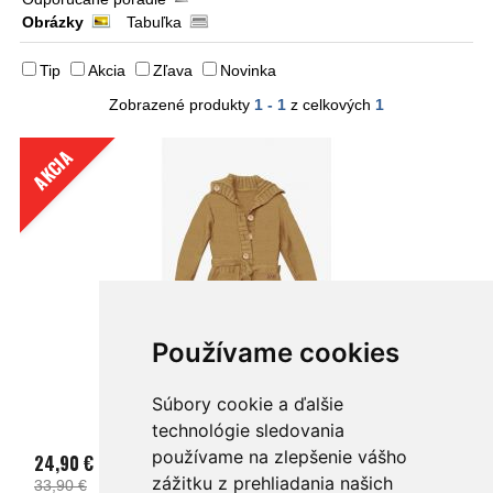
Obrázky
Tabuľka
Tip
Akcia
Zľava
Novinka
Zobrazené produkty
1 - 1
z celkových
1
AKCIA
Používame cookies
Sveter 3F OPASOK hnedý
Súbory cookie a ďalšie
technológie sledovania
používame na zlepšenie vášho
24,90 €
zážitku z prehliadania našich
33,90 €