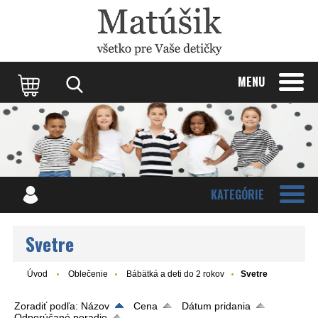
Update cookies preferences
MENU
KATEGÓRIE
Svetre
Úvod
Oblečenie
Bábätká a deti do 2 rokov
Svetre
Zoradiť podľa:
Názov
Cena
Dátum pridania
Odporúčané poradie