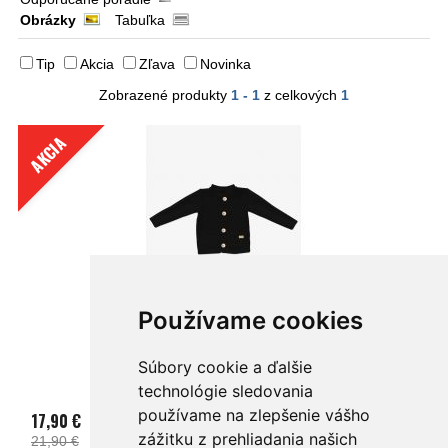
Obrázky
Tabuľka
Tip
Akcia
Zľava
Novinka
Zobrazené produkty
1 - 1
z celkových
1
AKCIA
Používame cookies
Sveter PURE tmavomodrý copy
Súbory cookie a ďalšie
technológie sledovania
používame na zlepšenie vášho
17,90 €
zážitku z prehliadania našich
21,90 €