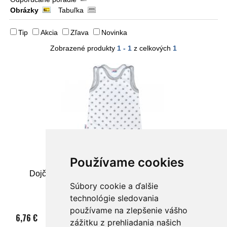
Obrázky
Tabuľka
Tip
Akcia
Zľava
Novinka
Zobrazené produkty
1 - 1
z celkových
1
Používame cookies
Dojčenské dupačky New Baby Classic II sivé s
hviezdičkami
Súbory cookie a ďalšie
technológie sledovania
používame na zlepšenie vášho
6,76 €
zážitku z prehliadania našich