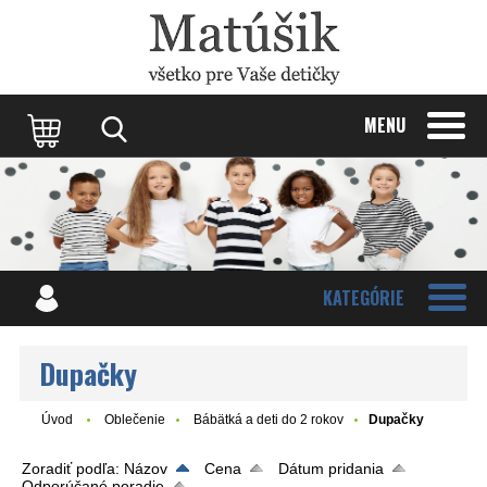
Update cookies preferences
MENU
KATEGÓRIE
Dupačky
Úvod
Oblečenie
Bábätká a deti do 2 rokov
Dupačky
Zoradiť podľa:
Názov
Cena
Dátum pridania
Odporúčané poradie