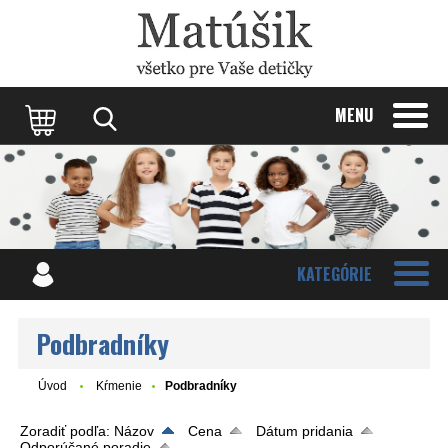
Update cookies preferences
MENU
KATEGÓRIE
Podbradníky
Úvod
Kŕmenie
Podbradníky
Zoradiť podľa:
Názov
Cena
Dátum pridania
Odporúčané poradie