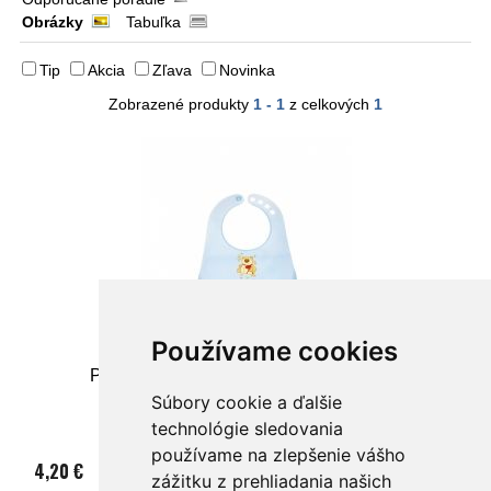
Obrázky
Tabuľka
Tip
Akcia
Zľava
Novinka
Zobrazené produkty
1 - 1
z celkových
1
Používame cookies
Podbradník plastový tvrdý s priehradkou
Súbory cookie a ďalšie
technológie sledovania
používame na zlepšenie vášho
4,20 €
zážitku z prehliadania našich