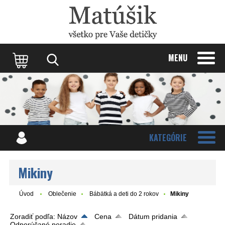
Update cookies preferences
MENU
KATEGÓRIE
Mikiny
Úvod
Oblečenie
Bábätká a deti do 2 rokov
Mikiny
Zoradiť podľa:
Názov
Cena
Dátum pridania
Odporúčané poradie