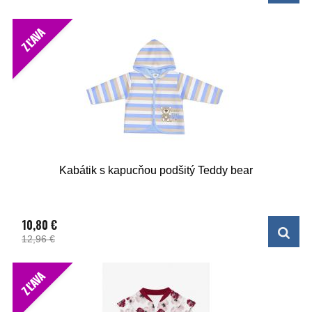
ZĽAVA
Kabátik s kapucňou podšitý Teddy bear
10,80 €
12,96 €
ZĽAVA