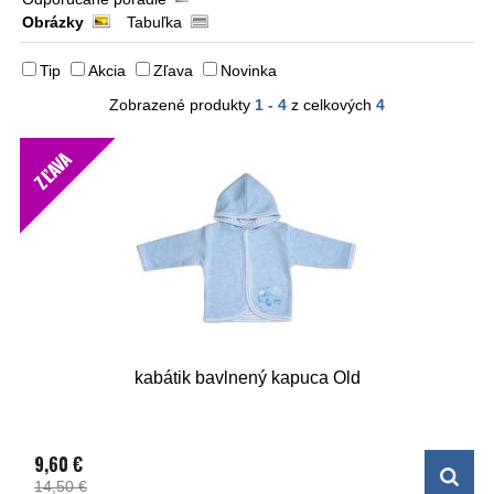
Obrázky
Tabuľka
Tip
Akcia
Zľava
Novinka
Zobrazené produkty
1 - 4
z celkových
4
ZĽAVA
kabátik bavlnený kapuca Old
9,60 €
14,50 €