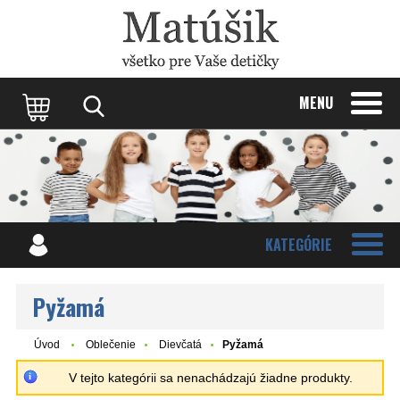
Update cookies preferences
MENU
KATEGÓRIE
Pyžamá
Úvod
Oblečenie
Dievčatá
Pyžamá
V tejto kategórii sa nenachádzajú žiadne produkty.