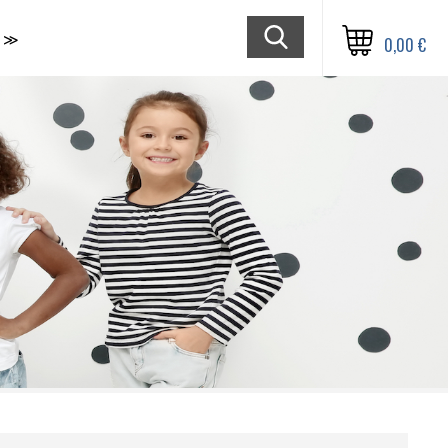
≫
0,00 €