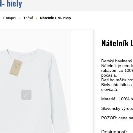
- biely
Chlapci
Tričká
Nátelník UNI- biely
Nátelník 
Detský bavlnený 
Nátelník je neod
rukávom zo 100% 
počasia.
Deti ho môžu nos
Biely nátelník sa
dievčatá
.
Materiál: 100% 
Slovenský výrobc
POZOR: cena sa 
Dostupnosť: