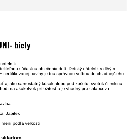
UNI- biely
nátelník
deliteľnou súčasťou oblečenia detí. Detský
nátelník s dlhým
certifikovanej bavlny
je tou správnou voľbou do chladnejšieho
iť aj
ako samostatný kúsok
alebo
pod košeľu, svetrík či mikinu
.
 hodí na akúkoľvek príležitosť a je vhodný
pre chlapcov i
bavlna
a: Japitex
mení podľa veĺkosti
skladom