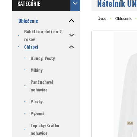
Nátelník UNI
KATEGÓRIE
Úvod
Oblečenie
Oblečenie
Bábätká a deti do 2
rokov
Chlapci
Bundy, Vesty
Mikiny
Pančuchové
nohavice
Plavky
Pyžamá
Tepláky/Krátke
nohavice