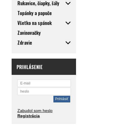
Rukavice, čiapky, šály
Topánky a papuče
Všetko na spánok
Zavinovačky
Zdravie
PRIHLÁSENIE
Zabudol som heslo
Registrácia