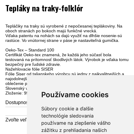
Tepláky na traky-folklór
Tepláčiky na traky sú vyrobené z nepočesanej teplákoviny. Na
oboch stranách po bokoch majú funkčné vrecká.
Vďaka patentu na nohách sa dajú využiť na dlhšie nosenie-sú
rastúce. Vo vnútornej strane v páse je nastaviteľná gumička.
Oeko-Tex – Standard 100
Certifikát Oeko-tex znamená, že každá jeho súčasť bola
testovaná na prítomnosť škodlivých látok. Výrobok je vďaka tomu
bezpečný pre ľudské zdravie.
Nažehlovacie fólie SISER
Fólie Siser od talianskeho výrobcu sú jedny z najkvalitnejších a
najodolnejších fólií. Nie sú zdraviu škodlivé a používajú sa aj na
oblečenie pre bábätká.
Slovenský výrobca: Janko
Používame cookies
Zloženie: 95% bavlna / 5% elastan
Dostupnosť:
skladom
Súbory cookie a ďalšie
technológie sledovania
Zvoľte veľkosť:
používame na zlepšenie vášho
zážitku z prehliadania našich